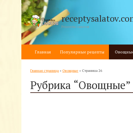
receptysalatov.co
Рецепты салатов
Главная
Популярные рецепты
Овощны
Главная страница
»
Овощные
»
Страница 26
Рубрика “Овощные”