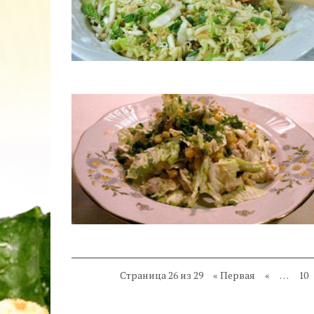
Страница 26 из 29
« Первая
«
…
10