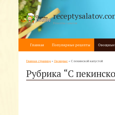
receptysalatov.co
Рецепты салатов
Главная
Популярные рецепты
Овощные
Главная страница
»
Овощные
»
С пекинской капустой
Рубрика “С пекинско