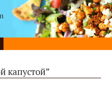
m
й капустой”