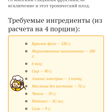
исключение и этот тропический плод.
Требуемые ингредиенты (из
расчета на 4 порции):
Куриное филе — 320 г;
Маринованные шампиньоны — 180
г;
6 яиц;
Сыр — 90 г;
Ананас консервы — 5 колец;
Маслины без косточек — 70 г;
Чипсы — 70 г;
Майонез — 85 мл;
Соль — 9 г;