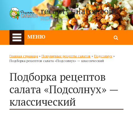
receptysalatov.com
Рецепты салатов
МЕНЮ
Главная страница
»
Популярные рецепты салатов
»
Подсолнух
»
Подборка рецептов салата «Подсолнух» — классический
Подборка рецептов
салата «Подсолнух» —
классический