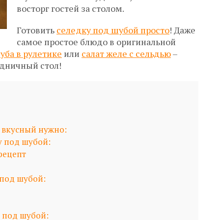
восторг гостей за столом.
Готовить
селедку под шубой просто
! Даже
самое простое блюдо в оригинальной
уба в рулетике
или
салат желе с сельдью
–
здничный стол!
ь вкусный нужно:
у под шубой:
рецепт
 под шубой:
 под шубой: