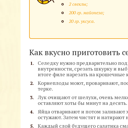
2 свеклы;
200 гр. майонеза;
20 гр. уксуса.
Как вкусно приготовить с
Селедку нужно предварительно подго
внутренности, срезать шкурку и выб
итоге филе нарезать на крошечные 
Корнеплоды моют, проваривают, пос
терке.
Лук очищают от шелухи, очень мелко
оставляют хоты бы минут на десять.
Яйца отваривают и потом заливают 
остужают. Затем чистят и натирают н
Каждый слой будущего салатика см