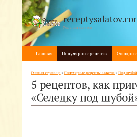
receptysalatov.co
Рецепты салатов
Главная
Популярные рецепты
Овощные
Главная страница
»
Популярные рецепты салатов
»
Под шубой
5 рецептов, как при
«Селедку под шубой