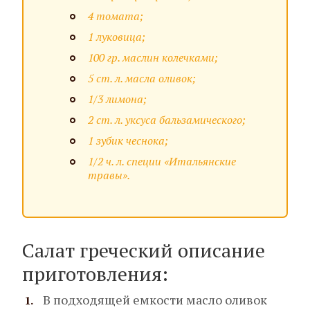
4 томата;
1 луковица;
100 гр. маслин колечками;
5 ст. л. масла оливок;
1/3 лимона;
2 ст. л. уксуса бальзамического;
1 зубик чеснока;
1/2 ч. л. специи «Итальянские
травы».
Салат греческий описание
приготовления:
В подходящей емкости масло оливок