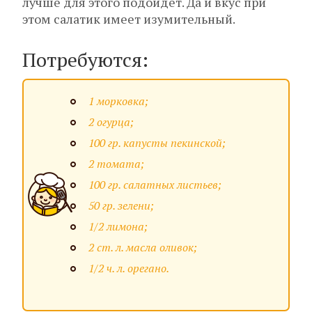
лучше для этого подойдет. Да и вкус при
этом салатик имеет изумительный.
Потребуются:
1 морковка;
2 огурца;
100 гр. капусты пекинской;
2 томата;
100 гр. салатных листьев;
50 гр. зелени;
1/2 лимона;
2 ст. л. масла оливок;
1/2 ч. л. орегано.