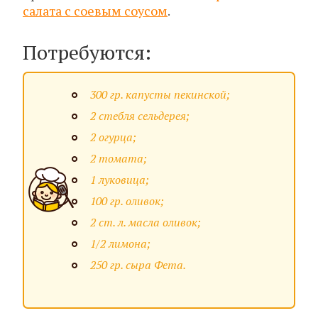
салата с соевым соусом
.
Потребуются:
300 гр. капусты пекинской;
2 стебля сельдерея;
2 огурца;
2 томата;
1 луковица;
100 гр. оливок;
2 ст. л. масла оливок;
1/2 лимона;
250 гр. сыра Фета.