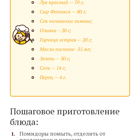
Лук красный — 70 г;
Сыр Фетакса — 80 г;
Сок половинки лимона;
Оливки – 20 г;
Горчица острая — 20 г;
Масло постное -35 мл;
Зелень — 30 г;
Соль — 14 г;
Перец — 4 г.
Пошаговое приготовление
блюда:
Помидоры помыть, отделить от
плодоножек и нарезать.