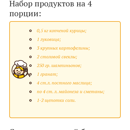
Набор продуктов на 4
порции:
0,5 кг копченой курицы;
1 луковица;
3 крупных картофелины;
2 столовой свеклы;
250 гр. шампиньонов;
1 гранат;
4 ст.л. постного маслица;
по 4 ст. л. майонеза и сметаны;
1-2 щепотки соли.