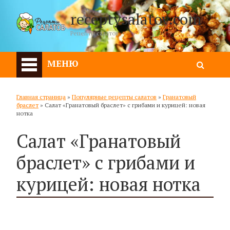
receptysalatov.com
Рецепты салатов
МЕНЮ
Главная страница
»
Популярные рецепты салатов
»
Гранатовый
браслет
»
Салат «Гранатовый браслет» с грибами и курицей: новая
нотка
Салат «Гранатовый
браслет» с грибами и
курицей: новая нотка