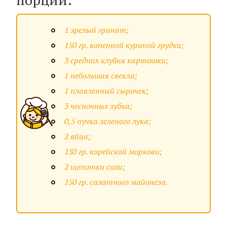
1 зрелый гранат;
150 гр. копенной куриной грудки;
3 средних клубня картошки;
1 небольшая свекла;
1 плавленный сырочек;
3 чесночных зубка;
0,5 пучка зеленого лука;
2 яйца;
150 гр. корейской моркови;
2 щепотки соли;
150 гр. салатного майонеза.