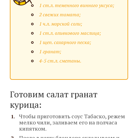
1 ст.л. теменного винного уксуса;
2 свежих томата;
1 ч.л. морской соли;
1 ст.л. оливкового маслица;
1 щеп. сахарного песка;
1 гранат;
4-5 ст.л. сметаны.
Готовим салат гранат
курица:
Чтобы приготовить соус Табаско, режем
мелко чили, заливаем его на полчаса
кипятком.
После в чашу блендера складываем и