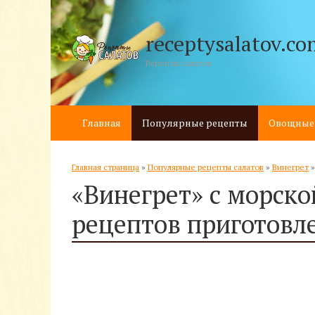
receptysalatov.co
Рецепты салатов
Главная
Популярные рецепты
Овощные
Главная страница
»
Популярные рецепты салатов
»
Винегрет
«Винегрет» с морско
рецептов приготовл