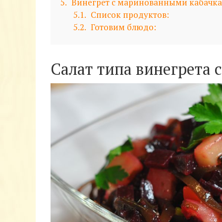
5
Винегрет с маринованными кабачк
5.1
Список продуктов:
5.2
Готовим блюдо:
Салат типа винегрета 