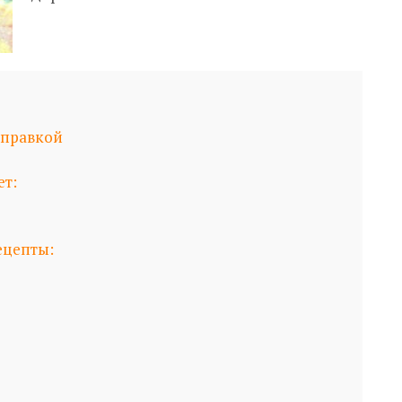
аправкой
ет:
ецепты: