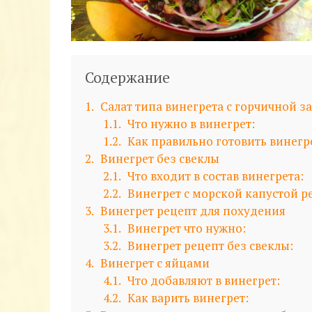
Содержание
1
Салат типа винегрета с горчичной з
1.1
Что нужно в винегрет:
1.2
Как правильно готовить винегр
2
Винегрет без свеклы
2.1
Что входит в состав винегрета:
2.2
Винегрет с морской капустой р
3
Винегрет рецепт для похудения
3.1
Винегрет что нужно:
3.2
Винегрет рецепт без свеклы:
4
Винегрет с яйцами
4.1
Что добавляют в винегрет:
4.2
Как варить винегрет: