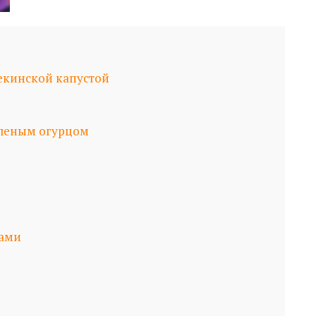
пекинской капустой
оленым огурцом
ками