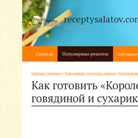
receptysalatov.co
Рецепты салатов
Главная
Популярные рецепты
Овощные
Главная страница
»
Популярные рецепты салатов
»
Королевск
Как готовить «Корол
говядиной и сухари