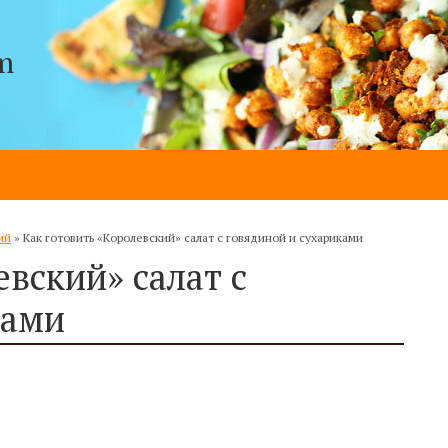
m
ий
»
Как готовить «Королевский» салат с говядиной и сухариками
евский» салат с
ками