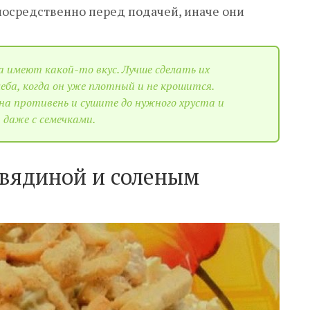
посредственно перед подачей, иначе они
а имеют какой-то вкус. Лучше сделать их
еба, когда он уже плотный и не крошится.
на противень и сушите до нужного хруста и
 даже с семечками.
овядиной и соленым