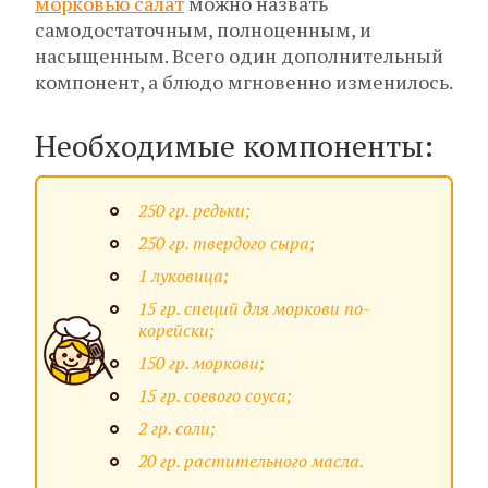
морковью салат
можно назвать
самодостаточным, полноценным, и
насыщенным. Всего один дополнительный
компонент, а блюдо мгновенно изменилось.
Необходимые компоненты:
250 гр. редьки;
250 гр. твердого сыра;
1 луковица;
15 гр. специй для моркови по-
корейски;
150 гр. моркови;
15 гр. соевого соуса;
2 гр. соли;
20 гр. растительного масла.