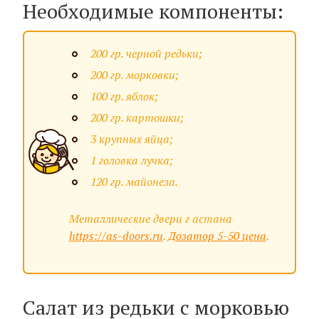
Необходимые компоненты:
200 гр. черной редьки;
200 гр. морковки;
100 гр. яблок;
200 гр. картошки;
3 крупных яйца;
1 головка лучка;
120 гр. майонеза.
Металлические двери г астана
https://as-doors.ru
.
Дозатор 5-50 цена
.
Салат из редьки с морковью