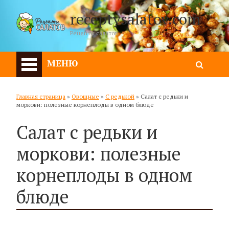
receptysalatov.com
Рецепты салатов
МЕНЮ
Главная страница
»
Овощные
»
С редькой
»
Салат с редьки и
моркови: полезные корнеплоды в одном блюде
Салат с редьки и
моркови: полезные
корнеплоды в одном
блюде