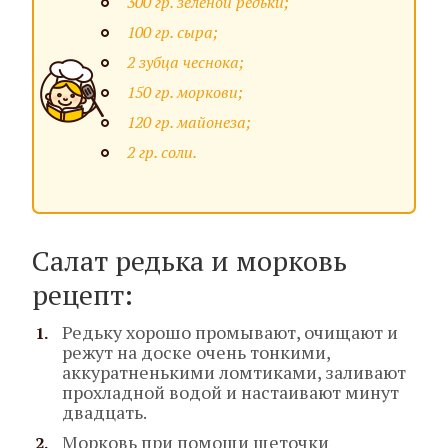
300 гр. зеленой редьки;
100 гр. сыра;
2 зубца чеснока;
150 гр. моркови;
120 гр. майонеза;
2 гр. соли.
Салат редька и морковь
рецепт:
Редьку хорошо промывают, очищают и
режут на доске очень тонкими,
аккуратненькими ломтиками, заливают
прохладной водой и настаивают минут
двадцать.
Морковь при помощи щеточки