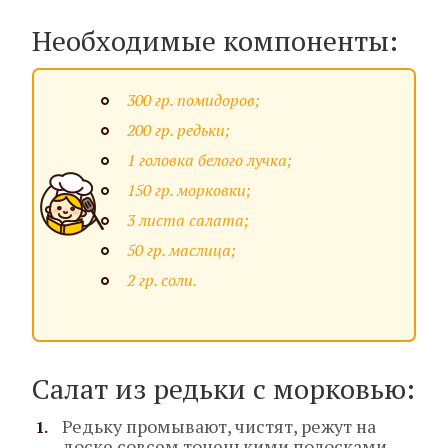
Необходимые компоненты:
300 гр. помидоров;
200 гр. редьки;
1 головка белого лучка;
150 гр. морковки;
3 листа салата;
50 гр. маслица;
2 гр. соли.
Салат из редьки с морковью:
Редьку промывают, чистят, режут на
доске совсем тоненькими полосками.