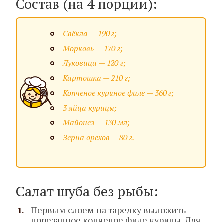
Состав (на 4 порции):
Свёкла — 190 г;
Морковь — 170 г;
Луковица — 120 г;
Картошка — 210 г;
Копченое куриное филе — 360 г;
3 яйца курицы;
Майонез — 130 мл;
Зерна орехов — 80 г.
Салат шуба без рыбы:
Первым слоем на тарелку выложить
порезанное копченое филе курицы. Для