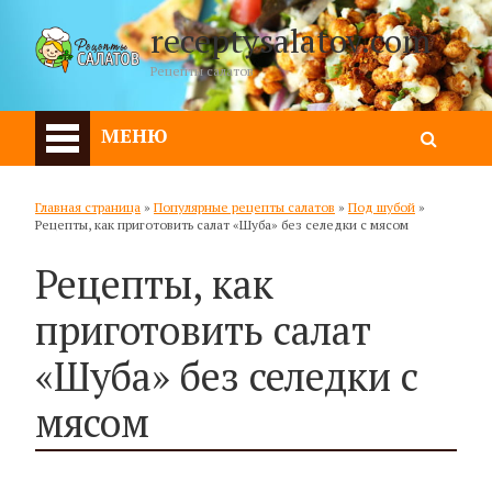
receptysalatov.com
Рецепты салатов
МЕНЮ
Главная страница
»
Популярные рецепты салатов
»
Под шубой
»
Рецепты, как приготовить салат «Шуба» без селедки с мясом
Рецепты, как
приготовить салат
«Шуба» без селедки с
мясом