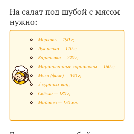
На салат под шубой с мясом
нужно:
Морковь — 190 г;
Лук репка — 110 г;
Картошка — 220 г;
Маринованные корнишоны — 160 г;
Мясо (филе) — 340 г;
5 куриных яиц;
Свёкла — 180 г;
Майонез — 130 мл.