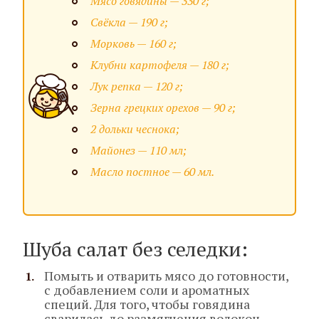
Мясо говядины — 330 г;
Свёкла — 190 г;
Морковь — 160 г;
Клубни картофеля — 180 г;
Лук репка — 120 г;
Зерна грецких орехов — 90 г;
2 дольки чеснока;
Майонез — 110 мл;
Масло постное — 60 мл.
Шуба салат без селедки:
Помыть и отварить мясо до готовности,
с добавлением соли и ароматных
специй. Для того, чтобы говядина
сварилась до размягчения волокон,