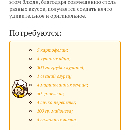
этом блюде, благодаря совмещению столь
разных вкусов, получается создать нечто
удивительное и оригинальное.
Потребуются:
5 картофелин;
4 куриных яйца;
300 гр. грудки куриной;
1 свежий огурец;
4 маринованных огурца;
50 гр. зелени;
4 яичка перепелки;
100 гр. майонеза;
4 салатных листа.