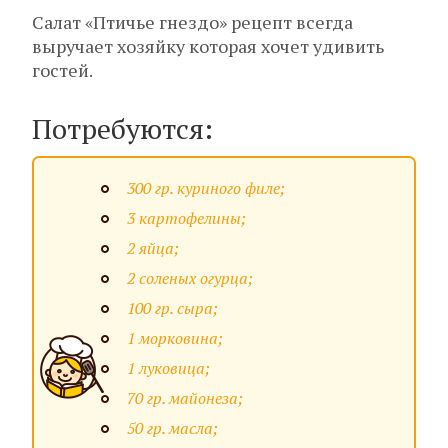
Салат «Птичье гнездо» рецепт всегда
выручает хозяйку которая хочет удивить
гостей.
Потребуются:
300 гр. куриного филе;
3 картофелины;
2 яйца;
2 соленых огурца;
100 гр. сыра;
1 морковина;
1 луковица;
70 гр. майонеза;
50 гр. масла;