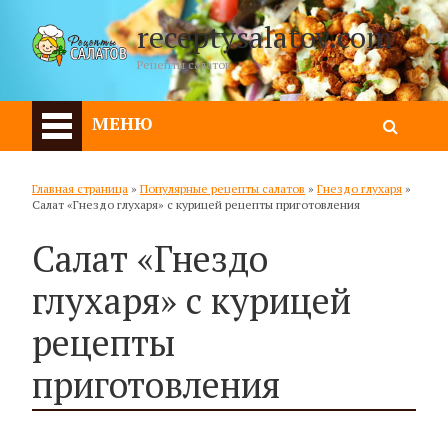
receptysalatov.com
Рецепты салатов
МЕНЮ
Главная страница
»
Популярные рецепты салатов
»
Гнездо глухаря
»
Салат «Гнездо глухаря» с курицей рецепты приготовления
Салат «Гнездо
глухаря» с курицей
рецепты
приготовления