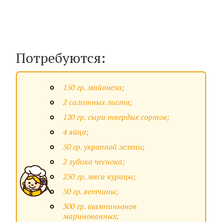
Потребуются:
150 гр. майонеза;
2 салатных листа;
120 гр. сыра твердых сортов;
4 яйца;
50 гр. укропной зелени;
2 зубика чеснока;
250 гр. мяса курицы;
50 гр. ветчины;
300 гр. шампиньонов
маринованных;