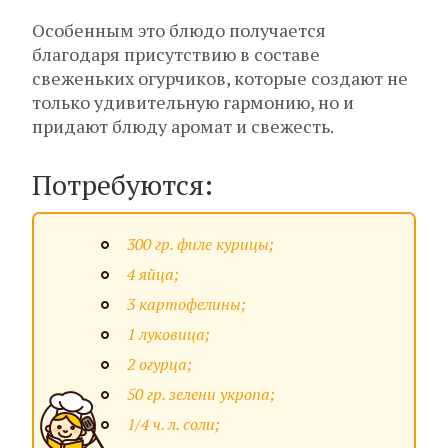
Особенным это блюдо получается
благодаря присутствию в составе
свеженьких огурчиков, которые создают не
только удивительную гармонию, но и
придают блюду аромат и свежесть.
Потребуются:
300 гр. филе курицы;
4 яйца;
3 картофелины;
1 луковица;
2 огурца;
50 гр. зелени укропа;
1/4 ч. л. соли;