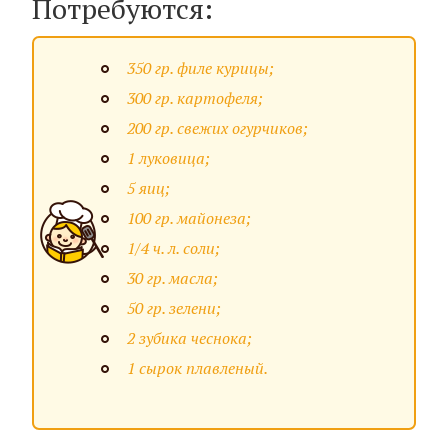
Потребуются:
350 гр. филе курицы;
300 гр. картофеля;
200 гр. свежих огурчиков;
1 луковица;
5 яиц;
100 гр. майонеза;
1/4 ч. л. соли;
30 гр. масла;
50 гр. зелени;
2 зубика чеснока;
1 сырок плавленый.