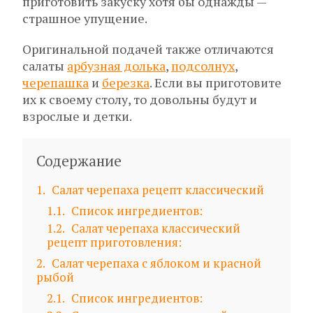
приготовить закуску хотя бы однажды —
страшное упущение.
Оригинальной подачей также отличаются
салаты
арбузная долька
,
подсолнух
,
черепашка
и
березка
. Если вы приготовите
их к своему столу, то довольны будут и
взрослые и детки.
Содержание
1
Салат черепаха рецепт классический
1.1
Список ингредиентов:
1.2
Салат черепаха классический
рецепт приготовления:
2
Салат черепаха с яблоком и красной
рыбой
2.1
Список ингредиентов: