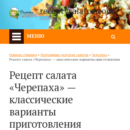
receptysalatov.com
Рецепты салатов
МЕНЮ
Главная страница
»
Популярные рецепты салатов
»
Черепаха
»
Рецепт салата «Черепаха» — классические варианты приготовления
Рецепт салата
«Черепаха» —
классические
варианты
приготовления