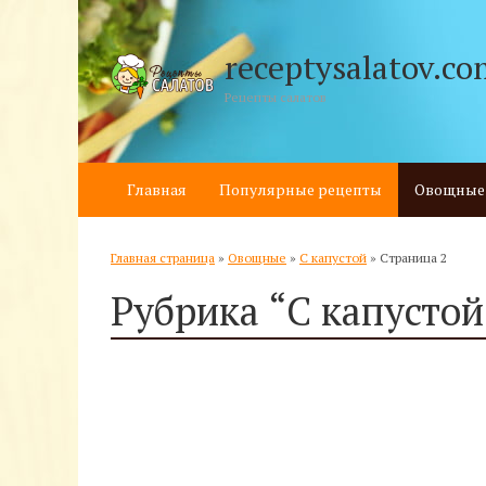
receptysalatov.co
Рецепты салатов
Главная
Популярные рецепты
Овощные
Главная страница
»
Овощные
»
С капустой
»
Страница 2
Рубрика “С капустой