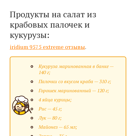
Продукты на салат из
крабовых палочек и
кукурузы:
iridium 9575 extreme отзывы
.
Кукуруза маринованная в банке —
140 г;
Палочки со вкусом краба — 310 г;
Горошек маринованный — 120 г;
4 яйца курицы;
Рис — 45 г;
Лук — 80 г;
Майонез — 65 мл;