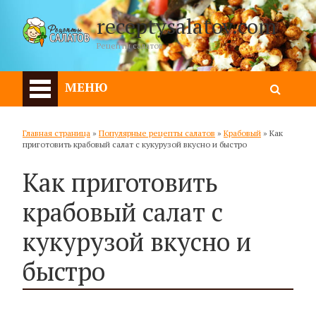
receptysalatov.com
Рецепты салатов
МЕНЮ
Главная страница
»
Популярные рецепты салатов
»
Крабовый
»
Как
приготовить крабовый салат с кукурузой вкусно и быстро
Как приготовить
крабовый салат с
кукурузой вкусно и
быстро