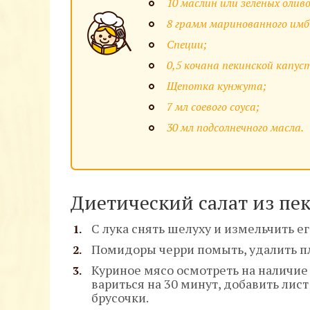
10 маслин или зеленых оливо
8 грамм маринованного имб
Специи;
0,5 кочана пекинской капус
Щепотка кунжута;
7 мл соевого соуса;
30 мл подсолнечного масла.
Диетический салат из пе
С лука снять шелуху и измельчить 
Помидоры черри помыть, удалить пло
Куриное мясо осмотреть на наличие 
вариться на 30 минут, добавить лист 
брусочки.