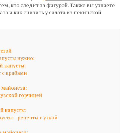
тем, кто следит за фигурой. Также вы узнаете
ата и как снизить у салата из пекинской
устой
апусты нужно:
й капусты:
т с крабами
 майонеза:
цузской горчицей
й капусты:
усты – рецепты с уткой
з майонеза: