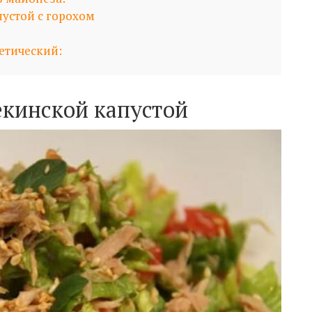
пустой с горохом
етический:
екинской капустой