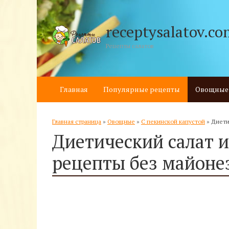
receptysalatov.co
Рецепты салатов
Главная
Популярные рецепты
Овощные
Главная страница
»
Овощные
»
С пекинской капустой
»
Диети
Диетический салат 
рецепты без майоне