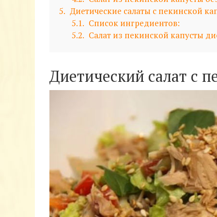
5
Диетические салаты с пекинской ка
5.1
Список ингредиентов:
5.2
Салат из пекинской капусты ди
Диетический салат с п