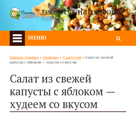
receptysalatov.com
Рецепты салатов
МЕНЮ
Главная страница
»
Овощные
»
С капустой
»
Салат из свежей
капусты с яблоком — худеем со вкусом
Салат из свежей
капусты с яблоком —
худеем со вкусом