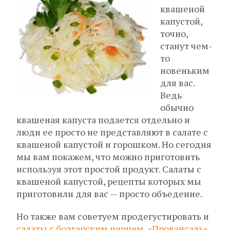
квашеной
капустой,
точно,
станут чем-
то
новеньким
для вас.
Ведь
обычно
квашеная капуста подается отдельно и
люди ее просто не представляют в салате с
квашеной капустой и горошком. Но сегодня
мы вам покажем, что можно приготовить
используя этот простой продукт. Салаты с
квашеной капустой, рецепты которых мы
приготовили для вас — просто объедение.
Но также вам советуем продегустировать и
салаты с болгарским перцем
,
«Провансаль»