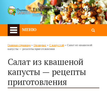
receptysalatov.com
Рецепты салатов
МЕНЮ
Главная страница
»
Овощные
»
С капустой
»
Салат из квашеной
капусты — рецепты приготовления
Салат из квашеной
капусты — рецепты
приготовления