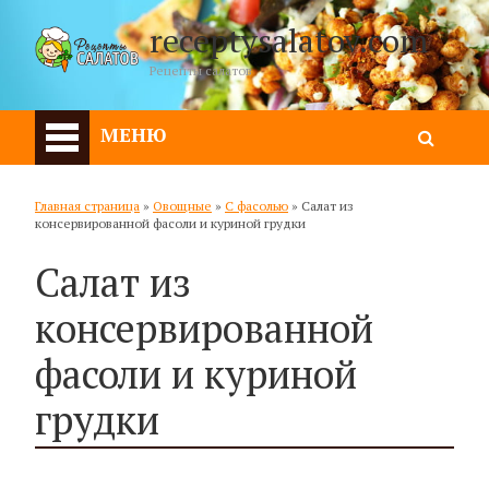
receptysalatov.com
Рецепты салатов
МЕНЮ
Главная страница
»
Овощные
»
С фасолью
»
Салат из
консервированной фасоли и куриной грудки
Салат из
консервированной
фасоли и куриной
грудки