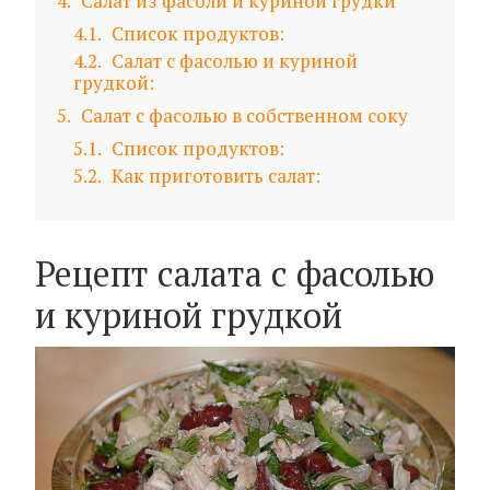
4
Салат из фасоли и куриной грудки
4.1
Список продуктов:
4.2
Салат с фасолью и куриной
грудкой:
5
Салат с фасолью в собственном соку
5.1
Список продуктов:
5.2
Как приготовить салат:
Рецепт салата с фасолью
и куриной грудкой