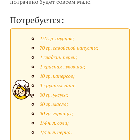
потрачено будет совсем мало.
Потребуется:
150 гр. огурцов;
70 гр. савойской капусты;
1 сладкий перец;
1 красная луковица;
10 гр. каперсов;
3 крупных яйца;
30 гр. уксуса;
20 гр. масла;
30 гр. горчицы;
1/4 ч. л. соли;
1/4 ч. л. перца.