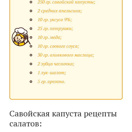
250 гр. савойской капусты;
2 средних апельсина;
10 гр. уксуса 9%;
25 гр. петрушки;
10 гр. меда;
10 гр. соевого соуса;
30 гр. оливкового маслица;
2 зубца чесночка;
1 лук-шалот;
5 гр. орегано.
Савойская капуста рецепты
салатов: