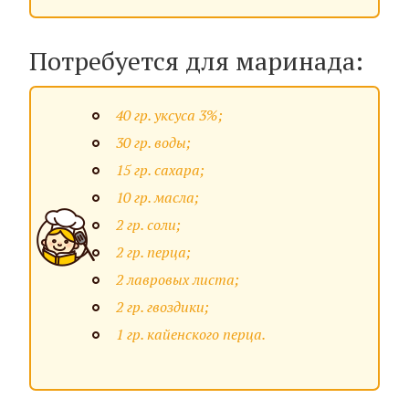
Потребуется для маринада:
40 гр. уксуса 3%;
30 гр. воды;
15 гр. сахара;
10 гр. масла;
2 гр. соли;
2 гр. перца;
2 лавровых листа;
2 гр. гвоздики;
1 гр. кайенского перца.