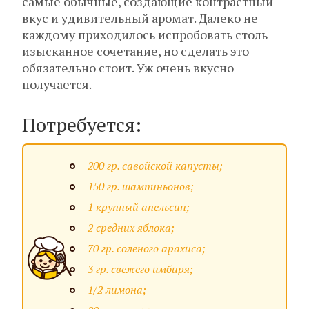
самые обычные, создающие контрастный
вкус и удивительный аромат. Далеко не
каждому приходилось испробовать столь
изысканное сочетание, но сделать это
обязательно стоит. Уж очень вкусно
получается.
Потребуется:
200 гр. савойской капусты;
150 гр. шампиньонов;
1 крупный апельсин;
2 средних яблока;
70 гр. соленого арахиса;
3 гр. свежего имбиря;
1/2 лимона;