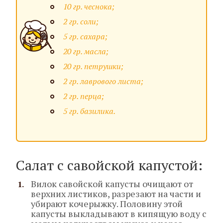
10 гр. чеснока;
2 гр. соли;
5 гр. сахара;
20 гр. масла;
20 гр. петрушки;
2 гр. лаврового листа;
2 гр. перца;
5 гр. базилика.
Салат с савойской капустой:
Вилок савойской капусты очищают от
верхних листиков, разрезают на части и
убирают кочерыжку. Половину этой
капусты выкладывают в кипящую воду с