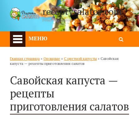
receptysalatov.com
Рецепты салатов
МЕНЮ
Главная страница
»
Овощные
»
С цветной капусты
»
Савойская
капуста — рецепты приготовления салатов
Савойская капуста —
рецепты
приготовления салатов