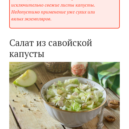
исключительно свежие листы капусты.
Недопустимо применение уже сухих или
вялых экземпляров.
Салат из савойской
капусты