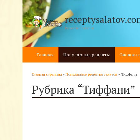
receptysalatov.co
Рецепты салатов
Главная
Популярные рецепты
Овощные
Главная страница
»
Популярные рецепты салатов
»
Тиффани
Рубрика “Тиффани”