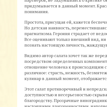
партнеров, не задумываясь о критике ок
придумывается в данный момент. Крас
понимания.
Простота, присущая ей, кажется беспе
Но детская наивность, переместившаяся
прагматизма. Героиня страдает от недо
Все оценивают только внешний вид, ни 
познать настоящую личность, жаждущую
Видимо автор салата хочет так же пер
посредством определенных компоненто
отношение человека к происходящим с
различное: страсть, нежность, безмятеж
кулинар в данный момент, отображается
Этот салат противоречивый и непредска
доступностью и несерьезностью скрыва
благородству. Прозрачные виноградинк
настоящими драгоценностями, наполне