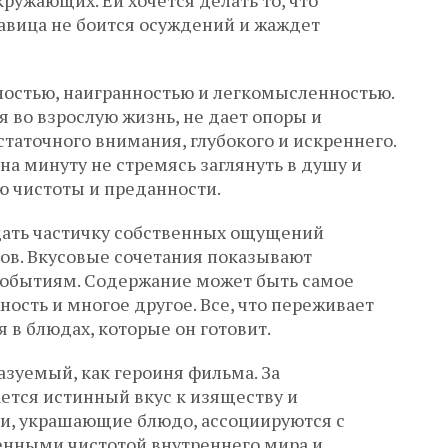
ружающих. Ей хочется делать то, что
авица не боится осуждений и жаждет
чностью, наигранностью и легкомысленностью.
 во взрослую жизнь, не дает опоры и
статочного внимания, глубокого и искреннего.
на минуту не стремясь заглянуть в душу и
 чистоты и преданности.
едать частичку собственных ощущений
в. Вкусовые сочетания показывают
обытиям. Содержание может быть самое
ность и многое другое. Все, что переживает
 в блюдах, которые он готовит.
зуемый, как героиня фильма. За
ется истинный вкус к изяществу и
и, украшающие блюдо, ассоциируются с
нными чистотой внутреннего мира и